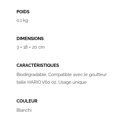
P
I
POIDS
E
0.1 kg
R
F
DIMENSIONS
I
3 × 18 × 20 cm
L
T
CARACTÉRISTIQUES
R
Biodégradable, Compatible avec le goutteur
E
taille HARIO V60 02, Usage unique
V
6
COULEUR
0
Blanchi