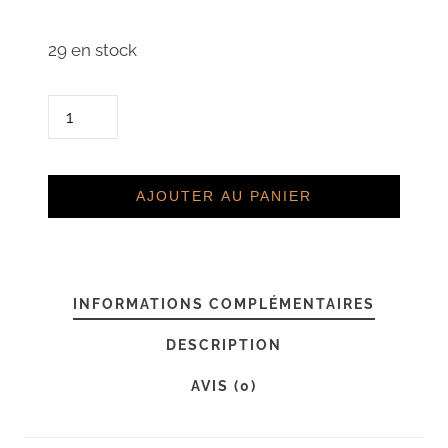
29 en stock
Q
U
A
N
AJOUTER AU PANIER
T
I
T
INFORMATIONS COMPLÉMENTAIRES
É
D
DESCRIPTION
E
AVIS (0)
P
A