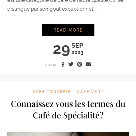
est une catégorie de café de haute qualité qui se
distingue par son goût exceptionnel, ...
C’EST QUOI LE CAFÉ
READ MORE
29
SEP
2023
SHARE
CAFE TORREFIE
CAFE VERT
Connaissez vous les termes du
Café de Spécialité?