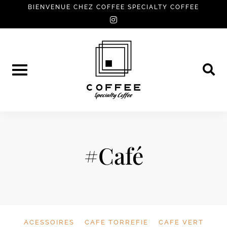
Skip
BIENVENUE CHEZ COFFEE SPECIALTY COFFEE
instagram
to
content
#Café
ACESSOIRES
CAFE TORREFIE
CAFE VERT